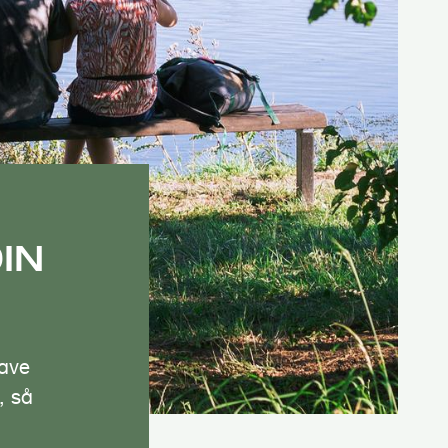
DIN
have
, så