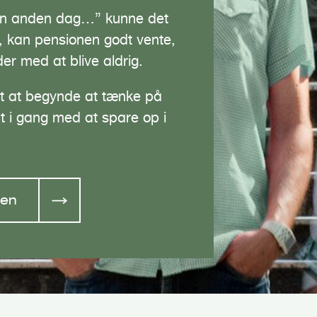
l en anden dag…” kunne det
, kan pensionen godt vente,
er med at blive aldrig.
t at begynde at tænke på
 i gang med at spare op i
len