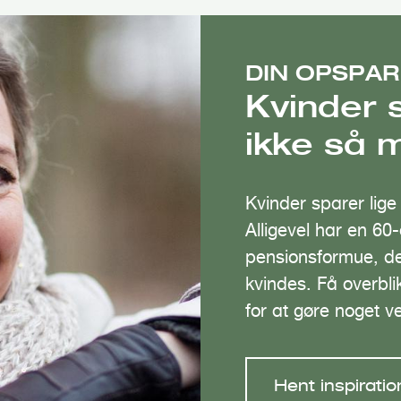
DIN OPSPAR
Kvinder 
ikke så
Kvinder sparer lig
Alligevel har en 60
pensionsformue, de
kvindes. Få overbl
for at gøre noget v
Hent inspiratio