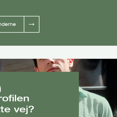
inderne
j
ofilen
te vej?