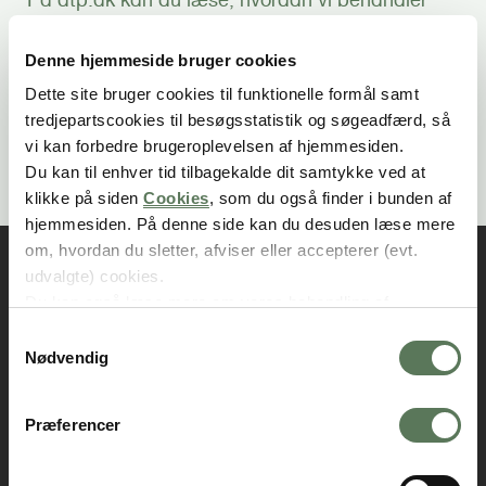
personoplysninger:
Denne hjemmeside bruger cookies
Dette site bruger cookies til funktionelle formål samt
Sådan behandler ATP
tredjepartscookies til besøgsstatistik og søgeadfærd, så
Koncernen dine
vi kan forbedre brugeroplevelsen af hjemmesiden.
personoplysninger
Du kan til enhver tid tilbagekalde dit samtykke ved at
klikke på siden
Cookies
, som du også finder i bunden af
hjemmesiden. På denne side kan du desuden læse mere
om, hvordan du sletter, afviser eller accepterer (evt.
udvalgte) cookies.
Du kan også læse mere om vores behandling af
persondata i vores
privatlivspolitik
.
S
Nødvendig
a
m
t
Præferencer
y
k
ATP Koncernen