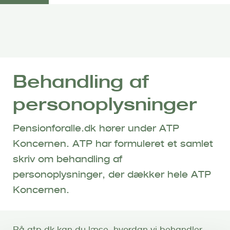
G
å
t
i
l
h
Behandling af
o
v
personoplysninger
e
d
Pensionforalle.dk hører under ATP
i
Koncernen. ATP har formuleret et samlet
n
skriv om behandling af
d
h
personoplysninger, der dækker hele ATP
o
Koncernen.
l
d
På atp.dk kan du læse, hvordan vi behandler