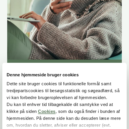
INDBLIK
Denne hjemmeside bruger cookies
Hvordan sikrer du dig, at
Dette site bruger cookies til funktionelle formål samt
du får det rette beløb i
tredjepartscookies til besøgsstatistik og søgeadfærd, så
vi kan forbedre brugeroplevelsen af hjemmesiden.
folkepension hele året?
Du kan til enhver tid tilbagekalde dit samtykke ved at
klikke på siden
Cookies
, som du også finder i bunden af
Sker der ændringer i din livssituation eller
hjemmesiden. På denne side kan du desuden læse mere
indtægt i årets løb, er det vigtigt, at du
om, hvordan du sletter, afviser eller accepterer (evt.