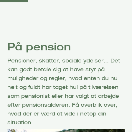
G
å
t
i
l
h
På pension
o
v
Pensioner, skatter, sociale ydelser… Det
e
kan godt betale sig at have styr på
d
i
muligheder og regler, hvad enten du nu
n
helt og fuldt har taget hul på tilværelsen
d
som pensionist eller har valgt at arbejde
h
efter pensionsalderen. Få overblik over,
o
hvad der er værd at vide i netop din
l
d
situation.