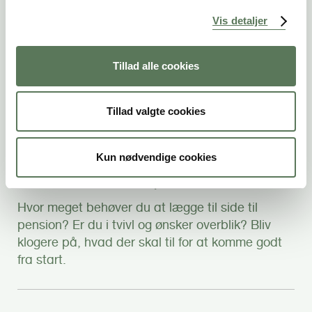
Hvis du hører til i en af disse kategorier, har du
g
Vis detaljer
næppe skænket pensionsopsparing ret mange
tanker. Indbetalinger til pensionen er sjældent
noget, der lige er til at få passet ind i et SU- eller
Tillad alle cookies
elevbudget. Men det er heller ikke altid
nødvendigt...
Tillad valgte cookies
Din pensionsopsparing -
Kun nødvendige cookies
hvornår er nok, nok?
Hvor meget behøver du at lægge til side til
pension? Er du i tvivl og ønsker overblik? Bliv
klogere på, hvad der skal til for at komme godt
fra start.