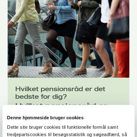
Hvilket pensionsråd er det
bedste for dig?
Hvilket pensionsråd er
det bedste for dig?
Denne hjemmeside bruger cookies
Dette site bruger cookies til funktionelle formål samt
tredjepartscookies til besøgsstatistik og søgeadfærd, så
Hvor meget du skal lægge til side til