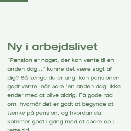
G
å
t
i
l
h
Ny i arbejdslivet
o
v
”Pension er noget, der kan vente til en
e
anden dag…” kunne det være sagt af
d
i
dig? Så længe du er ung, kan pensionen
n
godt vente, når bare ’en anden dag’ ikke
d
ender med at blive aldrig. Få gode råd
h
om, hvornår det er godt at begynde at
o
tænke på pension, og hvordan du
l
d
kommer godt i gang med at spare op i
rette tid.