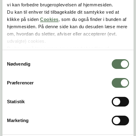
vi kan forbedre brugeroplevelsen af hjemmesiden.
pension, for at kunne fastholde samme
Du kan til enhver tid tilbagekalde dit samtykke ved at
levestandard, når du går bliver pensionist,
klikke på siden
Cookies
, som du også finder i bunden af
afhænger af, hvor meget du tjener nu...
hjemmesiden. På denne side kan du desuden læse mere
om, hvordan du sletter, afviser eller accepterer (evt.
udvalgte) cookies.
Få det rette råd til dig
Du kan også læse mere om vores behandling af
persondata i vores
privatlivspolitik
.
S
Nødvendig
a
m
Artikeloversigt
t
Præferencer
y
k
Nyd din ungdom – men vent
k
Statistik
ikke for længe med
e
v
pensionsopsparingen
Marketing
a
Elev, studerende eller ny på arbejdsmarkedet?
l