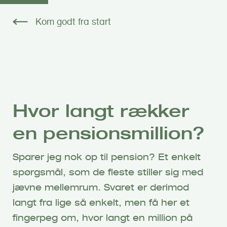
G
å
Kom godt fra start
t
i
l
h
o
v
Hvor langt rækker
e
d
en pensionsmillion?
i
n
Sparer jeg nok op til pension? Et enkelt
d
h
spørgsmål, som de fleste stiller sig med
o
jævne mellemrum. Svaret er derimod
l
langt fra lige så enkelt, men få her et
d
fingerpeg om, hvor langt en million på