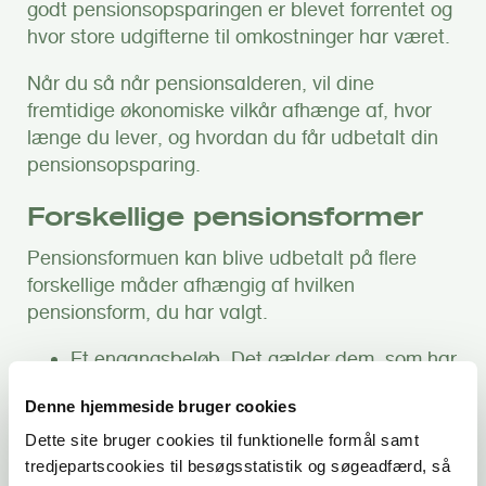
godt pensionsopsparingen er blevet forrentet og
hvor store udgifterne til omkostninger har været.
Når du så når pensionsalderen, vil dine
fremtidige økonomiske vilkår afhænge af, hvor
længe du lever, og hvordan du får udbetalt din
pensionsopsparing.
Forskellige pensionsformer
Pensionsformuen kan blive udbetalt på flere
forskellige måder afhængig af hvilken
pensionsform, du har valgt.
Et engangsbeløb. Det gælder dem, som har
sparet op via kapitalpension og
Denne hjemmeside bruger cookies
aldersopsparing (aldersopsparingen kan
dog også udbetales af flere omgange og i
Dette site bruger cookies til funktionelle formål samt
rater)
tredjepartscookies til besøgsstatistik og søgeadfærd, så