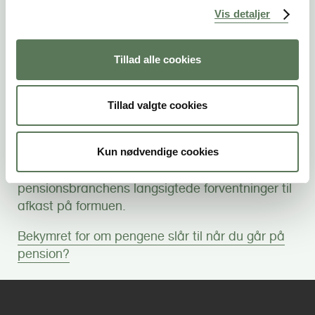
Vis detaljer
pensionsmillion rækker i alderdommen, er det
nødvendigt med en sammenlignelig størrelse.
Derfor forudsætter vi her, at hele din
Tillad alle cookies
pensionsformue vil blive udbetalt som en
livsvarig ydelse.
Tillad valgte cookies
Fordelt over alderdommen bliver en million
kroner til 4.800 kr. før skat hver måned resten af
Kun nødvendige cookies
livet, hvis man beregner ud fra Finanstilsynets
levetidsforventninger og forsikrings- og
pensionsbranchens langsigtede forventninger til
afkast på formuen.
Bekymret for om pengene slår til når du går på
pension?