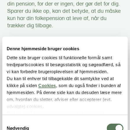
din pension, for der er ingen, der gør det for dig.
Sparer du ikke op, kan det betyde, at du måske
kun har din folkepension at leve af, når du
trækker dig tilbage.
Denne hjemmeside bruger cookies
Myter og fakta om
Dette site bruger cookies til funktionelle formål samt
selvstændiges opsparing til
tredjepartscookies til besøgsstatistik og søgeadfærd, så
pension
vi kan forbedre brugeroplevelsen af hjemmesiden.
Du kan til enhver tid tilbagekalde dit samtykke ved at
Analyse gør op med myten om, at selvstændige
klikke på siden
Cookies
, som du også finder i bunden af
sparer op til pension i deres virksomhed.
hjemmesiden. På denne side kan du desuden læse mere
om, hvordan du sletter, afviser eller accepterer (evt.
udvalgte) cookies.
Du kan også læse mere om vores behandling af
ATP for selvstændige –
persondata i vores
privatlivspolitik
.
S
Livsforsikring her og nu,
Nødvendig
a