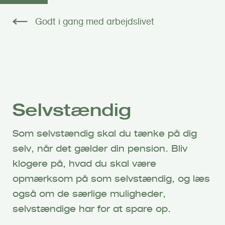
G
å
Godt i gang med arbejdslivet
t
i
l
h
o
v
Selvstændig
e
d
i
Som selvstændig skal du tænke på dig
n
selv, når det gælder din pension. Bliv
d
klogere på, hvad du skal være
h
opmærksom på som selvstændig, og læs
o
også om de særlige muligheder,
l
d
selvstændige har for at spare op.