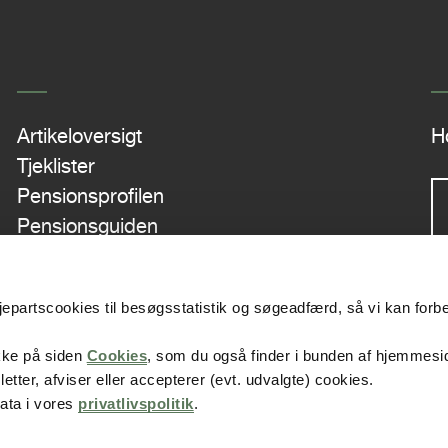
Artikeloversigt
H
Tjeklister
Pensionsprofilen
Pensionsguiden
Mini-Kursus: Kvinder & Pension
Tip en 13'er
edjepartscookies til besøgsstatistik og søgeadfærd, så vi kan forb
Rundt om din ATP
F
ikke på siden
Cookies
, som du også finder i bunden af hjemmesi
er, afviser eller accepterer (evt. udvalgte) cookies.
ata i vores
privatlivspolitik
.